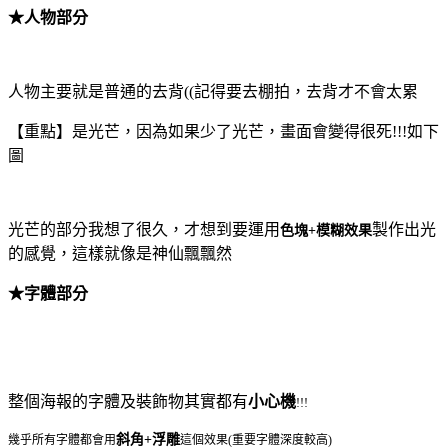
★人物部分
人物主要就是普通的去背((記得要去棚拍，去背才不會太累
【重點】是光芒，因為如果少了光芒，畫面會變得很死!!!如下
圖
光芒的部分我想了很久，才想到要運用
製作出光
色塊+模糊效果
的感覺，這樣就像是神仙飄飄然
★字體部分
整個海報的字體及裝飾物其實都有
小心機
!!!
斜角+浮雕
幾乎所有字體都會用
這個效果(重要字體深度較高)