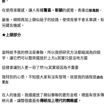
，
貌
在使用漸層感，讓人有種
驚喜、新穎
的感覺，表達出
，
新風貌
最後，細微再加上類似扇子的紋路，使得背景不會太單調，有
另藏玄機感。
★上頭部分
當時給予我的想法是春聯，所以我把研究方法都縮減為四個
字，讓它們可以整齊擺放於上方((其實只是沒地方擺
這樣會讓別人更一目了然!!((其實是因為不重要
我特別的心思，不知道大家有沒有發現，就是我的過程是
由右
至左
在人的後面，我還擺放了類似春聯的菱形金框，裡面有很多傳
統元素，讓整個畫面有
傳統加上現代的精緻感
。