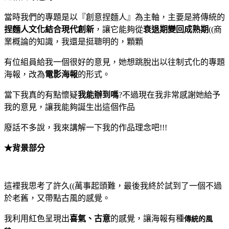
當時我們的專題是以『創意捏麵人』為主軸，主要是將傳統的
捏麵人文化結合現代創新
，讓它能夠從
衰退期變回成熟期
((商
業概論的知識，我還是挺聰明的，顆顆
有位組員給我一個很好的意見，她想跳脫出以往制式化的專題
海報，改為
電影海報
的形式。
當下我真的有點懷疑
我能辦到嗎
?不過現在我非常感謝她給予
我的意見，讓我能夠誕生出這個作品
廢話不多說，我來講解一下我的作品理念吧!!!
★背景部分
這裡我思考了許久((萬事起頭難
，最後我終於試到了一個不過
於老舊，又帶點古風的感覺。
我利用紅色呈現出
喜氣、古意
的感覺，讓海報有種
傳統的風